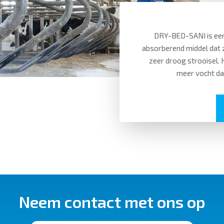
DRY-BED-SANI is ee
absorberend middel dat 
zeer droog strooisel.
meer vocht dan
Neem contact met ons op