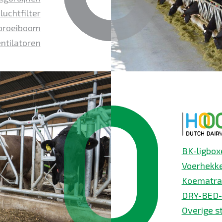
luchtfilter
Sproeiboom
ntilatoren
BK-ligbox
Voerhekk
Koematra
DRY-BED-
Overige st