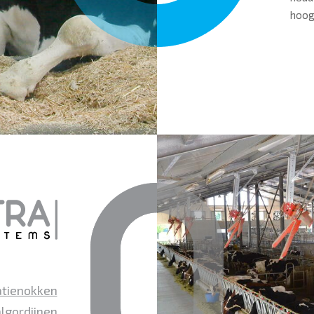
hoog
atienokken
algordijnen