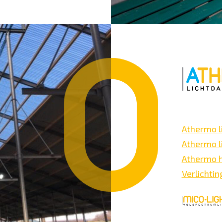
Athermo l
Athermo l
Athermo 
Verlichtin