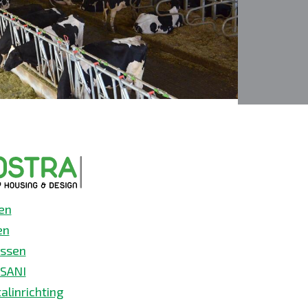
en
en
ssen
SANI
alinrichting