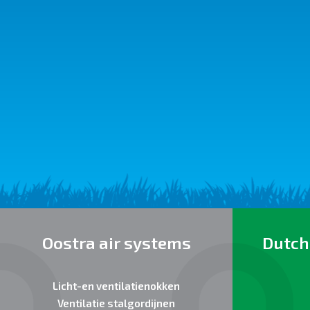
Oostra air systems
Dutch
Licht-en ventilatienokken
Ventilatie stalgordijnen