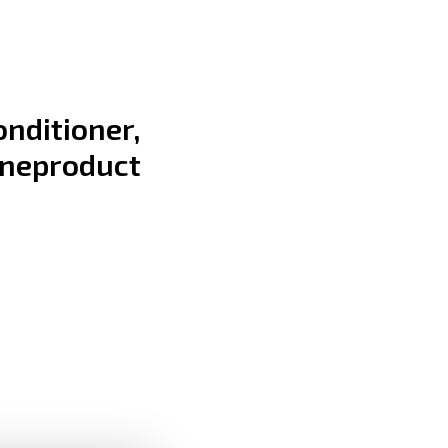
nditioner,
ëneproduct