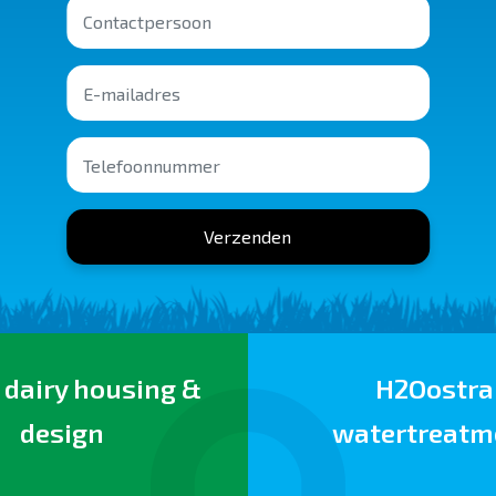
Verzenden
 dairy housing &
H2Oostra
design
watertreatm