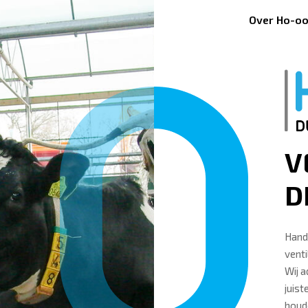
Over Ho-oo
V
D
Hand
venti
Wij a
juis
houde