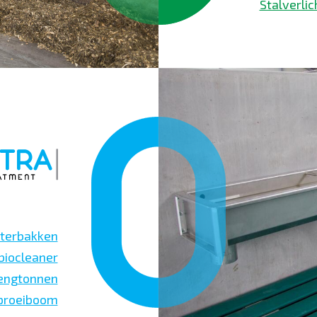
Stalverlic
terbakken
biocleaner
engtonnen
Sproeiboom