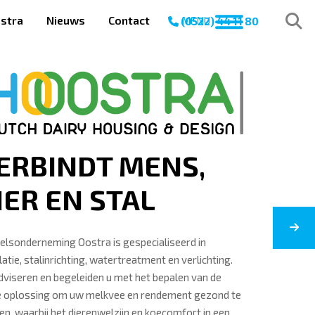
stra
Nieuws
Contact
MENU
(0522) 44 11 80
ERBINDT MENS,
IER EN STAL
elsonderneming Oostra is gespecialiseerd in
latie, stalinrichting, watertreatment en verlichting.
dviseren en begeleiden u met het bepalen van de
te oplossing om uw melkvee en rendement gezond te
n, waarbij het dierenwelzijn en koecomfort in een