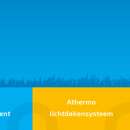
Athermo
ent
lichtdakensysteem