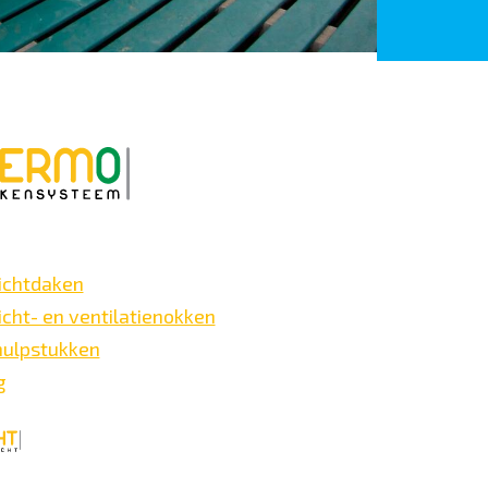
ichtdaken
icht- en ventilatienokken
hulpstukken
g