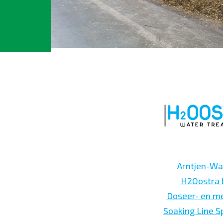
Arntjen-Wa
H2Oostra 
Doseer- en m
Soaking Line 