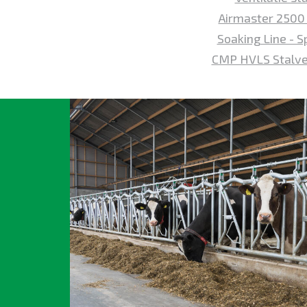
Airmaster 2500 
Soaking Line - 
CMP HVLS Stalve